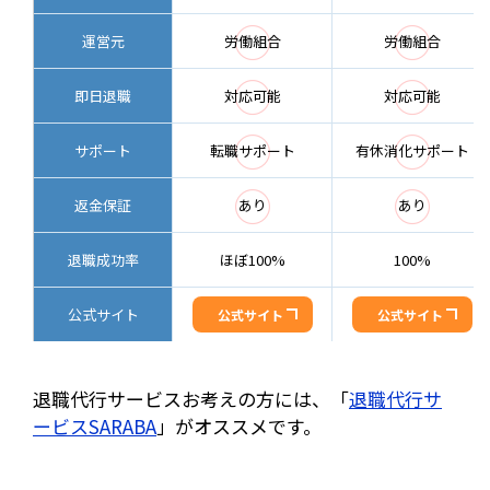
◯
◯
運営元
労働組合
労働組合
◯
◯
即日退職
対応可能
対応可能
◯
◯
サポート
転職サポート
有休消化サポート
◯
◯
返金保証
あり
あり
退職成功率
ほぼ100%
100%
公式サイト
公式サイト
公式サイト
退職代行サービスお考えの方には、「
退職代行サ
ービスSARABA
」がオススメです。