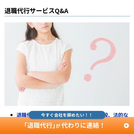
退職代行サービスQ&A
退職代行サービスの仕組み、流れ、値段、法的な
今すぐ会社を辞めたい！！
問題などについて
「退職代行」
代わりに連絡！
が
退職代行サービスって怪しくない？