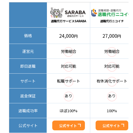
退職代行サービスSARABA
退職代行ニコイチ
24,000
27,000
価格
円
円
◯
◯
運営元
労働組合
労働組合
◯
◯
即日退職
対応可能
対応可能
◯
◯
サポート
転職サポート
有休消化サポート
◯
◯
返金保証
あり
あり
退職成功率
ほぼ100%
100%
公式サイト
公式サイト
公式サイト