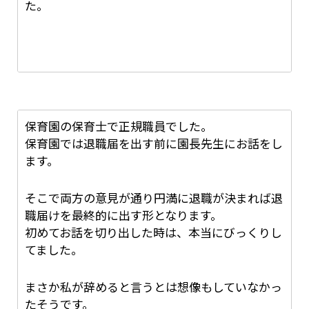
た。
結局退職できたのは、退職届を提出してから半年
ほど経った頃でした。
これ以上、働き続けさせるのであれば、弁護士に
顔を合わせる度にしつこく退職の話は進んでます
相談すると言った事で、退職を認めてもらいまし
か？と聞き続けました。
た。
なかなか話が進まなかってので店長を、通さず営
保育園の保育士で正規職員でした。
業所のリーダーに直談判を持ちかけ退職の日付が
保育園では退職届を出す前に園長先生にお話をし
決まりました。
ます。
夏頃から退職の旨を店長に伝えてきましたが通ら
そこで両方の意見が通り円満に退職が決まれば退
ず、秋口に営業所のリーダーに退職届けを出し、
職届けを最終的に出す形となります。
年内で退職と一度決まりました。
初めてお話を切り出した時は、本当にびっくりし
年末に近づくにつれ人手不足・人材育成が追いつ
てました。
いてないとの理由で一ヶ月、また一ヶ月とどんど
ん先延ばしにされました。
まさか私が辞めると言うとは想像もしていなかっ
たそうです。