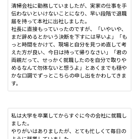
清掃会社に勤務していましたが、実家の仕事を手
伝わないといけないことになり、早い段階で退職
届を持って本社に出社しました。
社長に直接もっていったのですが、「いやいや、
まだ辞めるとかいう決断を下すには早いよ」「も
っと時間をかけて、現場と自分を見つめ直して考
えた方が良い、今日は持って帰りなさい」「君の
両親だって、せっかく就職したのを自分で取りや
めるなんて勿体ないと想うよ」とあくまでも穏や
かな口調でずっとこちらの申し出をかわしてきま
す。
だんだん腹が立ってきました。
会社としては人員不足で、私を手放すことはリス
クになるとはよく分かっています。
私は大学を卒業してからすぐに今の会社に就職し
ました。
やりがいはありましたが、とても忙しくて毎日の
ように残業していました。