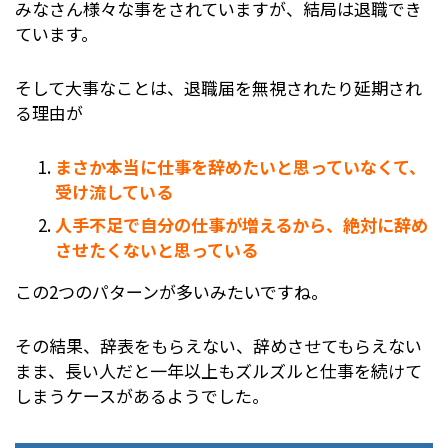
主任先生にも「今まで色んなことを伝えてきたし
みなさん様々な事をされていますが、結局は退職でき
研修にも言ってもらってきたし学ぶ機会は与えて
ています。
きた。これからはそこまでのレベルに到達してな
ければもう何も言わない。と言われたことでし
そして大事なことは、退職届を無視されたり延期され
マネージャーは社長と言いますが、私は社長にお
た。
る理由が
会いした事はなく、とにかくブラックな会社でし
周りの目がかなりかになる性格ですので見放させ
たので、本当に社長とゆう存在が居るのかも疑問
たらどうしよう。うまく仕事ができなかったらど
まさか本当に仕事を辞めたいと思っていなくて、
でした。
うしようと思うあまり日々の保育が怖くて仕方無
受け流している
なので、もうこのままでは辞められないと思い、
くなってしまいました。
人手不足で自分の仕事が増えるから、絶対に辞め
周りの方には申し訳無いと思いましたが、バック
させたくないと思っている
レる事にしました。
その時の支えは１年目に持った子ども達のそんざ
いだったので彼らが卒園したら…と考えると頑張
この2つのパターンが多いみたいですね。
結局バックレましたが、最初にマネージャーに辞
れる自信がなく彼らの卒園と共に去ろうと思いま
めたいと伝えてから辞めるまでは2ヶ月位掛かり
した。
その結果、辞表をもらえない、辞めさせてもらえない
ました。
結局はその後１年は続け、私立保育園だったので
まま、長い人だと一年以上もズルズルと仕事を続けて
公立保育所の試験に挑戦したいという理由で６年
しまうケースがあるようでした。
目で辞めることを受理されました。