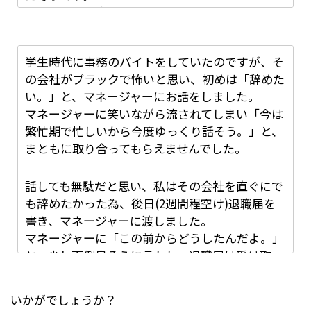
結局、退職届けを出してから退職するまで1年間
学ぼうという意思もありましたが、何より誘われ
かかりました。
たり打診されると断れない性格なので、休みの日
の研修も論文発表会もわかりました。と言って引
学生時代に事務のバイトをしていたのですが、そ
き受けてきてたのでどうして？いつから考えてい
の会社がブラックで怖いと思い、初めは「辞めた
たの？と問いただされました。
い。」と、マネージャーにお話をしました。
マネージャーに笑いながら流されてしまい「今は
繁忙期で忙しいから今度ゆっくり話そう。」と、
まともに取り合ってもらえませんでした。
私自身も研修や休みがないことがいやだったわけ
でもなく、小さな不満はありましたがそこは仕事
話しても無駄だと思い、私はその会社を直ぐにで
だからと割り切れていたので辞めよう！と決心す
も辞めたかった為、後日(2週間程空け)退職届を
るまでにはかなり時間はかけて考えてはいまし
書き、マネージャーに渡しました。
た。
マネージャーに「この前からどうしたんだよ。」
最終的に辞めるという決断に至ったのは、園長先
と、少し面倒臭そうに言われ、退職届は受け取っ
生は主任先生の期待にこれ以上添える仕事ができ
て貰えましたが「これは社長には渡さないで俺が
ない！と感じたからです。
預かっておくから、また今度ゆっくり話そう。」
いかがでしょうか？
と、また流されてしまいました。