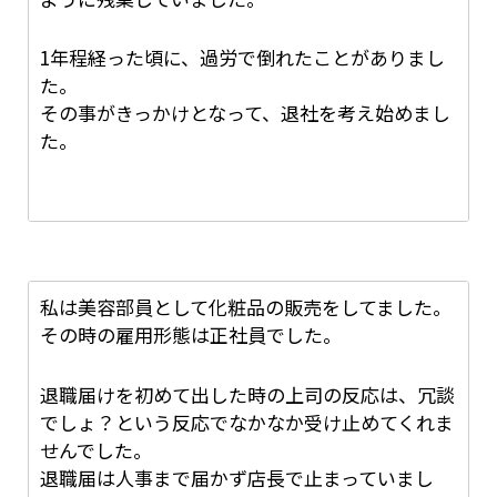
それでも親を放っておけないから辞めるというの
1年程経った頃に、過労で倒れたことがありまし
に、社長は届けを受け取りません。
た。
しかたないのでその日は帰りました。
その事がきっかけとなって、退社を考え始めまし
た。
それから次の週にまた行って、その時も3時間く
らい辞める、辞めるなの説得合戦が続き、たっと
退職届を受け取ってもらえました。
本当に大変でした。
そして、就職して2年目の時に上司に退職届を出
しました。
私は美容部員として化粧品の販売をしてました。
しかし、退職届は受けとっても貰えませんでし
その時の雇用形態は正社員でした。
た。
退職届けを初めて出した時の上司の反応は、冗談
それから、2ヶ月後に退職届を受け取ってもらい
でしょ？という反応でなかなか受け止めてくれま
ました。
せんでした。
しかし、上司に「今辞められたら困る」と引き止
退職届は人事まで届かず店長で止まっていまし
められ、それから半年ほどは働き続けました。