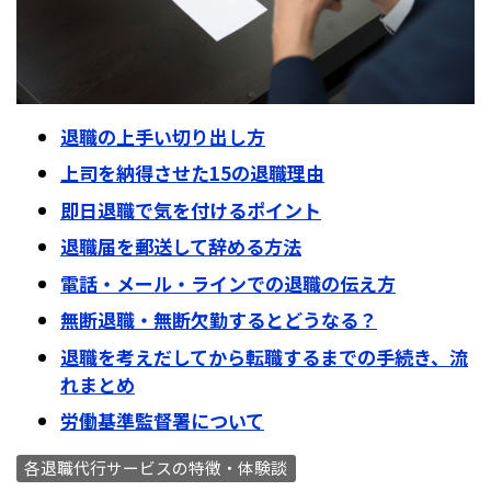
退職の上手い切り出し方
上司を納得させた15の退職理由
即日退職で気を付けるポイント
退職届を郵送して辞める方法
電話・メール・ラインでの退職の伝え方
無断退職・無断欠勤するとどうなる？
退職を考えだしてから転職するまでの手続き、流
れまとめ
労働基準監督署について
各退職代行サービスの特徴・体験談