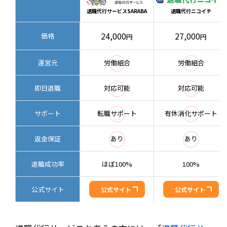
退職代行サービスSARABA
退職代行ニコイチ
24,000
27,000
価格
円
円
◯
◯
運営元
労働組合
労働組合
◯
◯
即日退職
対応可能
対応可能
◯
◯
サポート
転職サポート
有休消化サポート
◯
◯
返金保証
あり
あり
退職成功率
ほぼ100%
100%
公式サイト
公式サイト
公式サイト