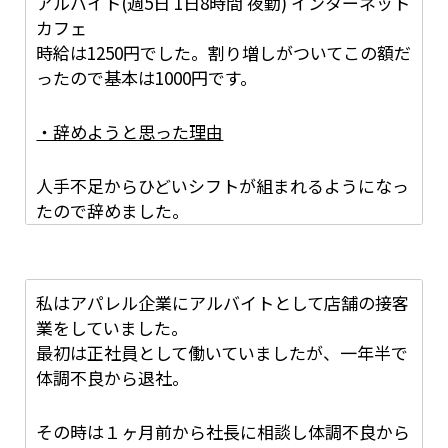
フ誰一人として一向に支給されず、スタッフ間で
アルバイト(週5日 1日8時間 夜勤) インターネット
も話題になり店長を問いただすともうちょっと待
カフェ
って！の一点張り。
時給は1250円でした。割り増しがついてこの額だ
ったので基本は1000円です。
向こうからは一切お給料の話が出ないので不安で
した。
・辞めようと思った理由
聞いてもあまりに対応がはっきりしないので、何
日とは言えないのですか？と問いただすとじゃあ
人手不足からひどいシフトが組まれるようになっ
明後日にはと言いながら支給される気配もなく、
たので辞めました。
結果もらえない始末‥。
当時は学生だったので夜勤帯にしか働けなかった
のですが、あまりの人手不足からか講義がない時
スタッフそれぞれが急かしていたのですが、一番
間にも入れるときは入って欲しいと言われてたま
私はアパレル企業にアルバイトとして店舗の接客
最後に支給されたのは二週間以上経ったみたいで
に昼間にも働いてました。
業をしていました。
す。
最初は正社員として働いていましたが、一年半で
夜勤の割り増しがつかないので正直言って嫌だっ
体調不良から退社。
さらに問題だったのは、時給制だった給料が違っ
たのですが、仕方ないことなので良しとしてまし
たこと。
た。
その時は１ヶ月前から社長に相談し体調不良から
自分の出勤日数、労働した時間に時給を掛けも計
そこまでならまだ辞めるほどでもないのですが、