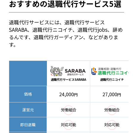
おすすめの退職代行サービス5選
退職代行サービスには、退職代行サービス
SARABA、退職代行ニコイチ、退職代行jobs、辞め
るんです、退職代行ガーディアン、などがありま
す。
退職代行サービスSARABA
退職代行ニコイチ
24,000
27,000
価格
円
円
◯
◯
運営元
労働組合
労働組合
◯
◯
即日退職
対応可能
対応可能