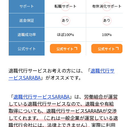
◯
◯
サポート
転職サポート
有休消化サポート
◯
◯
返金保証
あり
あり
退職成功率
ほぼ100%
100%
公式サイト
公式サイト
公式サイト
退職代行サービスお考えの方には、「
退職代行サ
ービスSARABA
」がオススメです。
「
退職代行サービスSARABA
」は、
労働組合が運営
している退職代行サービスなので、退職金や有給
取得についても、退職代行サービスSARABAが交渉
してくれます。（これは一般企業が運営している退
職代行会社には、法律上できません）
実際に利用