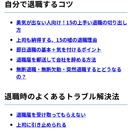
自分で退職するコツ
ったため、私もこのような形で退職することとし
るのかと思っていましたが、作る素振りもみせ
ました。
ず、ただただ邪魔をしにきただけの様にしか見え
ませんでした。
勇気が出ない人向け！15の上手い退職の切り出し
このイベントスタッフを辞めてからは、家庭教師
しかもこれからは1ヶ月に一度、店を見にくると
方
のアルバイトを始めることにしましたが、やはり
言い放ったのです。
上司も納得する、15の嘘の退職理由
家庭教師は拘束時間が短いにもかかわらず、時給
が異常に高いことや、また担当している家が偶然
即日退職の基本＋気を付けるポイント
このことがあって、流石に耐えられなくなり、辞
にもかなり金持ちの部類の家だったため、家庭教
める1ヶ月前に、退職を申し入れました。
退職届を郵送して会社を辞める方法
師会社から振り込まれる給料以外にも、家庭から
その次に、デザイン系の会社のアルバイトへ行き
無断退職・無断欠勤・突然退職するとどうなる
四半期に寸志をいただいていたため、実質時給は
ましたが、すべてが違いすぎて、こんなに恵まれ
の？
かなり上乗せされていたと思われます。
てて良いのだろうか？と感じる程でした。居酒屋
系の仕事はもうこりごりです…。
イベントスタッフはライブを見れたり、芸能人の
退職時のよくあるトラブル解決法
近くまで行けたりして楽しい面もあるので、
その部分と肉体労働のキツさを天秤にかけて、耐
退職届を受け取ってもらえない
えられる人にとってはかなりいいアルバイトにな
るのでないかと思いました。
上司に引き止められる