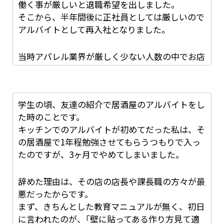
働く事が厳しいと退職希望を出しました。
算が全く合わなかったのです。
いよいよもって回らないほどに人手が足りなくな
そこから、半年間後に正社員としては厳しいので
ったときには夜勤明け昼勤というシフトが組まれ
アルバイトとして再入社となりました。
るようになり体調面でもつらかったので辞めるこ
また、店長に問いただすと最初に渡した契約書類
とを決意しました。
に記載されていた時給が間違いだったという始
当時アパレル業界が厳しく少ない人数の中でお店
末。
を回して行ったのですが、店舗人数2人という休
同時期、入社のスタッフ全員間違っていたとのこ
一番酷いときは0時に出勤して朝9時にあがって13
みも取れず1ヶ月半も休み無しの二人体制でお店
と。
時出勤24時までとかでした。
を回していました。
いったいいつ寝るのか疑問で仕方なかったです。
学生の頃、友達の紹介で居酒屋のアルバイトをし
元々体調が悪くアルバイトとして復帰したにも関
ですが、求人ので見た時給と書類の時給は確かに
た時のことです。
わらず正社員としての経験があるのかお店を任さ
一緒でした。
人手が足りていないのに辞めるのは辞めにくかっ
キッチンでのアルバイトが初めてだった私は、そ
れ10時半から21時半と休憩無しで11時間と働き
もうこの一件で信用がならなく、あり得ないと思
たです。
の居酒屋で1年程勉強させてもらうつもりで入っ
ました。
い退社を決意しました。
出勤を減らしてなんとかならないかとかなり引き
たのですが、3ヶ月でやめてしまいました。
留められました。
最初は本社から人を回すという話しでしたが全く
アパレル経験者だったこともあり引き留めはあり
辞めた理由は、その店の店長や課長職の方々が最
そういう事が無く言ってることが違うと思いなが
ましたが、もともと短期契約で辞めるつもりだっ
そのときは給料が減るので嫌だとはっきりと伝え
悪だったからです。
らもお店には立たなければならないので1ヶ月半
たので！と伝え退社しました。
ました。
まず、きちんとした教育マニュアルが無く、初日
それを我慢しました。
なので退社届けは書かず、口頭で伝え終えまし
に言われたのが、｢壁に貼ってある作り方見て適
それを繰り返していたら、また体調が悪くなり働