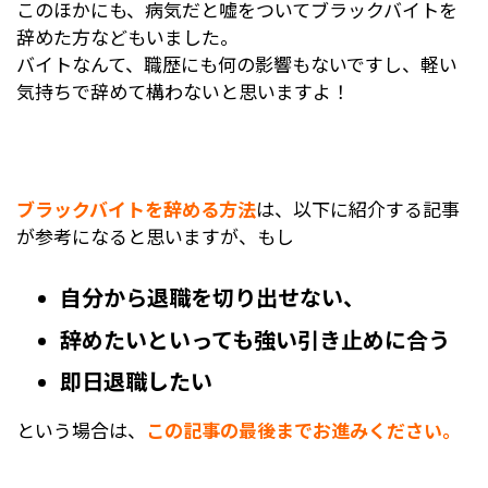
い、アルバイトにも関わらず副店長として働かせ
このほかにも、病気だと嘘をついてブラックバイトを
はステージなどの足場を組んだり、大きな機材を
てもらってるので良かったです。
そこから2ヶ月ほど経っても、店長の態度は変わ
辞めた方などもいました。
運んだり、とかなり肉体労働の割合が高いこと
特にまかないは非常に助かりました。
らず、そろそろ店長の姑いびりに慣れてきた頃、
バイトなんて、職歴にも何の影響もないですし、軽い
や、イベント終了後の撤収作業が夜中の３時４時
週に5日は食費が掛からないので好きなことにお
エリア課長という役職の方が、店の様子を見に来
気持ちで辞めて構わないと思いますよ！
今の会社はアルバイトとしての優遇もしっかりし
まで普通に続くため、業務時間が１日で１８時間
金を使えるようになり充実した生活を送れるよう
ました。
ていて働く人の声をちゃんと聞いてくれるのと、
など異常な長さになることも多々ありました。
になり楽しかったです。
店長より上の人なんて、より横柄な態度を取るん
休みの希望も聞いてくれるので体調も気遣ってく
だろうなと、なんとなく分かってはいましたが、
れ、無理なく楽しく働けてるので本当に辞めて良
この状況が続いたので、もうダメだと思い辞める
予想を超えての最悪さでした。
かったと思いました。
ブラックバイトを辞める方法
は、以下に紹介する記事
ことにしました。
が参考になると思いますが、もし
退職する際には特に責任者などに、いつ辞める、
キッチンは、横幅があまりなく、女性が二人並べ
という明確な意思を示すことなく、徐々にフェー
るかどうか、ぐらいの広さだったのですが、課長
自分から退職を切り出せない、
ドアウトして自然にいなくなりました。
は、ずかずかとキッチンに入ってきて、｢不味そ
辞めたいといっても強い引き止めに合う
う。美味しくないよこんなの。｣｢こんなんじゃお
実際問題として、一緒に働いている人の名前など
客さんに出せないだろ！｣など、マニュアル通り
即日退職したい
もほとんどわからない上に、我々末端のスタッフ
の分量にも関わらず、声を荒げ、味に文句を言っ
は社員から指示されるときに、「何番の彼、それ
たり、作ったものをゴミ箱に捨てたりしました。
という場合は、
この記事の最後までお進みください。
運んで」などと番号で呼ばれていたので、誰が新
しい人で誰がいなくなったのかも分かっていなか
これほど言うなら、課長自らお手本を見せてくれ