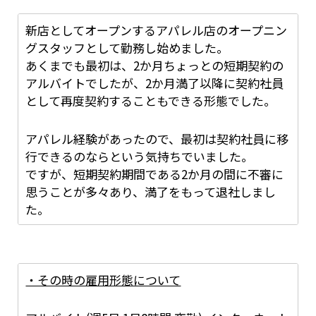
新店としてオープンするアパレル店のオープニン
グスタッフとして勤務し始めました。
あくまでも最初は、2か月ちょっとの短期契約の
アルバイトでしたが、2か月満了以降に契約社員
として再度契約することもできる形態でした。
アパレル経験があったので、最初は契約社員に移
行できるのならという気持ちでいました。
ですが、短期契約期間である2か月の間に不審に
思うことが多々あり、満了をもって退社しまし
た。
まず、短期契約期間に発生するお給料は手渡しで
〇〇日に支給するではなく、〇〇日以降に支給と
・その時の雇用形態について
いうことでした。
ですが、一週間ほど経っても10人以上いるスタッ