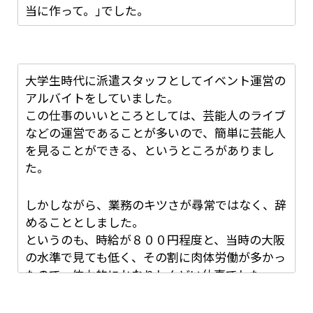
た。
・退職の理由はどう伝えたか、伝えるタイミング
当に作って。｣でした。
くのが困難になり会社の担当と電話で辞めると話
はいつだったか
したが先延ばしにされ直ぐには辞めることが厳し
そこから数ブランド、アパレル店員をしました
いと言われました。
店長はそのままどこかへいってしまったので、食
が、後にも先にもそんないい加減なところはあり
辞めたい日の1ヶ月前にシフトの組み方が単純に
材の場所もわからないまま、どう作れというん
ませんでした。
おかしいと思うので辞めますとはっきりと伝えま
大学生時代に派遣スタッフとしてイベント運営の
だ…と頭を疑問で埋めつくされましたが、どうに
このままでは無理だと思い、無理やり2ヶ月前に
かなり大手な会社だったのですが、あり得ないと
した。
アルバイトをしていました。
か1品作りあげました。
退職届けを本社に郵送し話しをつけました。
思いました。
体調の面も勉強してる暇がないほどだということ
この仕事のいいところとしては、芸能人のライブ
更に電話では、言ってることが違うのと、体調不
をしっかりと伝え、絶対に辞めるという意思を見
などの運営であることが多いので、簡単に芸能人
良から働いて行くのが厳しい事を告げました。
そして、作り上げた品を見て店長が一言、｢は？
せました。
を見ることができる、というところがありまし
下手くそすぎでしょ。作り直して。｣などと言わ
た。
れ、ドラマの姑の嫁いびりより酷いなと思いつ
退職願だと取り下げられると聞いたので私は退職
・新しい職場に転職して、「辞めてよかった！」
つ、もやもやした気持ちが溜まっていきました。
届を書き、一身上の都合で退社と書きました。
と思った体験
しかしながら、業務のキツさが尋常ではなく、辞
そこから2ヶ月後に退社でしたが1ヶ月半早くなり
めることとしました。
私は退社する事が出来ました。
その日はずっとこの調子で、終始ボロカスに言わ
というのも、時給が８００円程度と、当時の大阪
辞めたあとは中華料理のチェーンでアルバイトを
れました。この時、もう既に辞めたかったのです
の水準で見ても低く、その割に肉体労働が多かっ
始めたのですが、そこはかなり忙しいところで仕
が、流石に一日でやめると、友達にも申し訳ない
今は同じ職種の別の会社でアルバイトとして働い
たので、体力的にかなりしんどい仕事でした。
事柄自体が大変でしたが、時給が同じでまかない
ですし、自分のためにもならないと思ったので、
ていますが、会社もしっかりとしていて休みも週
やしっかりとしたシフトなど待遇面がすごくよか
ぐっと堪えました。
に2回しっかりと取れ経験から時給も上げてもら
ったので体調に響くことがなく快適でした。
特に女性は受付や誘導などが多いのですが、男性