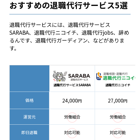
おすすめの退職代行サービス5選
退職代行サービスには、退職代行サービス
SARABA、退職代行ニコイチ、退職代行jobs、辞め
るんです、退職代行ガーディアン、などがありま
す。
退職代行サービスSARABA
退職代行ニコイチ
24,000
27,000
価格
円
円
◯
◯
運営元
労働組合
労働組合
◯
◯
即日退職
対応可能
対応可能