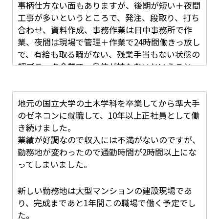
して、金持ちのボンボンか」「女性にモテたく
事柄仕方ない面もありますが、後期が短い＋夜間
すると「甘ったれたことを言わないでくれ。人手
て、カッコつけてんのか」など、半分イジメのよ
工事が多いというところで、発注、段取り、打ち
が足りないのだから辞められると困る。」と言わ
こちらは実際には建設会社よりも激務で毎日深夜
うな言葉を言われ続けられます。
合わせ、資料作成、事務作業は日中事務所で作
れてしまいその時は仕事を退職することができま
まで残業を行なっていました。
一応相手は、先輩という立場から私はガマンをし
業、夜間は現場で管理＋作業で24時間働きっ放し
せんでした。
しかし、自身がやりたいと思った誇りがある仕事
て耐える日々です。
で、有給も取る暇がない、残業手当もない状態の
であることのやりがい、そして環境の変化による
超ブラック企業で、身体が持たないということ
それでも和のも環境が変わらないがために体調崩
精神面の安定、人間関係のリセットが出来たこと
しかし、それも限界が来て私は、嫌気がさして会
と、割に合わないということで転職を考え始めま
してしまい入院をしてしまうことになりました。
で私自身大きく変わることができたと感じていま
社を辞める事にします。
した。
その入院がきっかけで退職をせざるを得ない状況
す。
年齢が若かったので、新たな仕事場も多くあり辞
地元の国立大学の土木学科を卒業してから準大手
と言うものができてしまい、退職届を再度提出し
める事に抵抗はありませんでした。
のゼネコンに就職して、10年以上正社員として働
退職することになりました。
幸いにも人間関係や職場環境にも恵まれ毎日とて
き続けました。
も楽しく仕事をすることができました。
業績が好調なので収入には不満がないのですが、
親に告げる時は、少しつらかった部分もありまし
ですが、専門学校まで行っておいて、全く別の職
転職は人生において大きな決断ではありますが、
勤務地が変わったので通勤時間が2時間以上にな
たが、会社は山ほどあるため固執する必要はない
に就くのは気が引けていたので、現場の施工管理
決断することでよい方向へ進む大切なものだと感
ってしまいました。
と言われてホッとします。
ではなく、設計の仕事をしたいと考えました。
退職をしてからは仕事を行うことが体調的にも精
じるようになりました。
会社を辞める１日前に、口頭で理由は言わず社長
現場が終われば退職しようと初めは考えていまし
神的にもしばらくできませんでしたが、建築とは
に伝えて去る事にしました。
新しい勤務地は大型マンションの建設現場であ
たが、今している現場が終わる頃には新しい現場
程遠い飲食での仕事を行うことになりました。
り、完成まであと1年間この職場で働く予定でし
が始まるので、そんな悠長なことを言っていると
た。
いつまでも辞めることができないと気付き、半ば