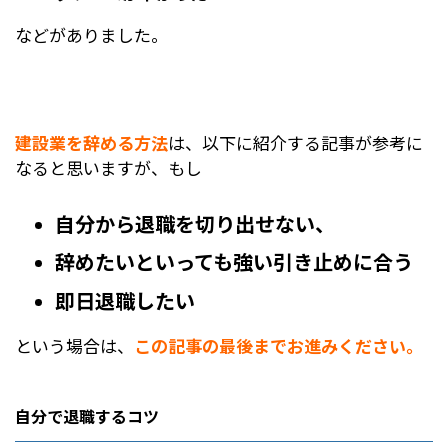
このようにして最初に退職届を出してから6か月
などがありました。
が経過して、やっと会社を辞めることができまし
た。
建設業を辞める方法
は、以下に紹介する記事が参考に
なると思いますが、もし
退職後は地元の上下水道の工事会社に転職して、
現在では完全週休二日制の条件で働いています。
自分から退職を切り出せない、
上下水道関連の会社は官公庁からの受注も多く、
業績が安定していることにも魅力を感じていま
辞めたいといっても強い引き止めに合う
す。
即日退職したい
そして何より自宅からマイカーで20分程度の場所
という場合は、
この記事の最後までお進みください。
に本社があるので、平日でも朝寝坊できるように
なったことが嬉しいです。
自分で退職するコツ