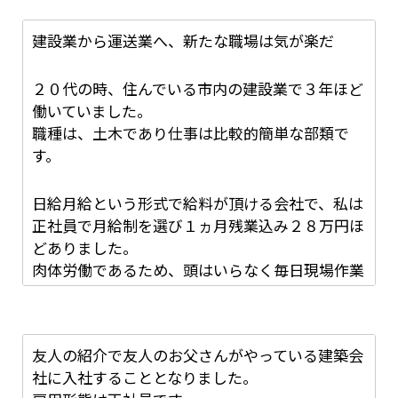
建設業から運送業へ、新たな職場は気が楽だ
２０代の時、住んでいる市内の建設業で３年ほど
震災はどうしようもないことです。
働いていました。
しかしそれによる現場の遅れで迷惑をかけること
職種は、土木であり仕事は比較的簡単な部類で
はわかっているものの、そんな時ほど酷くなる暴
す。
言やクレームに追い詰められるようになりまし
た。
日給月給という形式で給料が頂ける会社で、私は
正社員で月給制を選び１ヵ月残業込み２８万円ほ
「震災なんてうちには関係ない」「商品が工場で
どありました。
作れないならお前が作って持ってこい」「メーカ
肉体労働であるため、頭はいらなく毎日現場作業
ーに謝りに来させろ」そんな言葉は日常茶飯事で
が行われます。
した。
毎日毎日クレーム処理や現場調整に追われる中で
いつしか眠れなくなり、食事を必要と感じなくな
友人の紹介で友人のお父さんがやっている建築会
り、とうとう家で腹部の激痛により動けなくなっ
社に入社することとなりました。
た時に自分はもう無理なのだと悟り退職に至りま
社員は、１０人ほどしかいなく小さな自営業的な