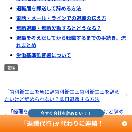
退職届を郵送して辞める方法
電話・メール・ラインでの退職の伝え方
無断退職・無断欠勤するとどうなる？
退職を考えだしてから転職するまでの手続き、流
れまとめ
労働基準監督署について
職種
「
歯科衛生士を急に辞歯科衛生士歯科衛生士を辞め
たいけど辞められない？即日退職する方法
」
「
経理を急に辞めるには？経理を辞めたいけど辞め
今すぐ会社を辞めたい！！
られない？即日退職する方法
」
「退職代行」
代わりに連絡！
が