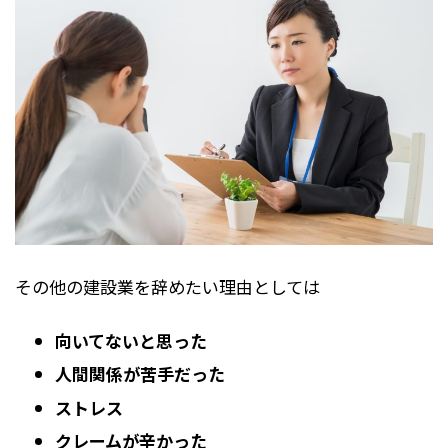
て引き留め工作が継続しました。
間が増えたことと、今までの実務が他社で認めら
私以外にはもうこのような経験をしてもらいたく
れて、給料が上がったことと、元々設計がしたか
ないです。
ったので、自分がしたい仕事ができるようになっ
た事です。
週1回の本社会議の時に必ず人事部長が私を個室
建設業に限らないかもしれませんが、実力主義、
に呼び出し、長時間にわたって説得し続けまし
資格主義な業種ですので、同じ会社にずっとい
た。
て、昇給や資格手当の給料アップより、転職し
そこで困り果てた私は、ネットで調べて見つけた
て、自分の実務を認めてもらえる会社に転職した
退職支援会社に相談をしました。
ほうが給料が上がります。
支援会社は10万円程度の定額料金で退職をサポー
その他の建設業を辞めたい理由としては
その分の責任とプレッシャーも上がりますが…
トしてくれるので、すぐにお金を支払って支援を
定期的に辞められるのも企業的にはどうかと思い
受けることにしました。
向いてないと思った
ますが、企業が従業員に対して不満を持たせるよ
上司との電話でのやり取りはすべて支援会社を経
うなことが無ければ、離職者は大幅に減るように
由して行ったので、サービス利用開始から1か月
人間関係が苦手だった
感じます。
で、無事に正式に退職届を受理してもらえまし
ストレス
た。
クレームが辛かった