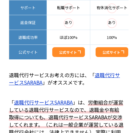
◯
◯
サポート
転職サポート
有休消化サポート
◯
◯
返金保証
あり
あり
退職成功率
ほぼ100%
100%
公式サイト
公式サイト
公式サイト
退職代行サービスお考えの方には、「
退職代行サ
ービスSARABA
」がオススメです。
「
退職代行サービスSARABA
」は、
労働組合が運営
している退職代行サービスなので、退職金や有給
取得についても、退職代行サービスSARABAが交渉
してくれます。（これは一般企業が運営している退
職代行会社には、法律上できません）
実際に利用