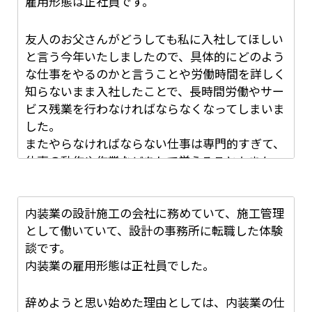
雇用形態は正社員です。
した。
会社です。
そんな会社で、私が辞めようと思った理由が人間
友人のお父さんがどうしても私に入社してほしい
関係トラブルになります。
と言う今年いたしましたので、具体的にどのよう
な仕事をやるのかと言うことや労働時間を詳しく
もちろん、仕事により精神的に参ってしまったも
１０代から５０代の人が働く建設業でしたが、一
知らないまま入社したことで、長時間労働やサー
のの後腐れなく辞めたいと思ったため退職理由は
人の先輩社員と仲が悪くなったのが原因です。
ビス残業を行わなければならなくなってしまいま
「一身上の都合」としました。
どこの職場でも必ずある人間関係トラブルは、誰
した。
自身の気持ちとは裏腹に体調面にも支障をきたし
かが辞めないといけない状況になります。
またやらなければならない仕事は専門的すぎて、
たことで、特に無理な引き止めなどは受けずそれ
仕事の動作や作業などをして覚えることもまた一
でも
私は、ある日仕事が終わって会社へ戻って着替え
苦労でした。
中、先輩社員と口ケンカをした模様です。
社内規定にあった半年前申告を守り退職届を出し
辞める１年前ぐらいから、先輩社員と仲が悪く何
内装業の設計施工の会社に務めていて、施工管理
て半年後に辞めました。
かにつけて小言を言われます。
として働いていて、設計の事務所に転職した体験
その後少しの期間で療養を行い、心から楽しいと
談です。
仕事を退職すると言うことを言いづらかったです
思える仕事をしたいと感じ自身の夢だった業界に
内装業の雇用形態は正社員でした。
が、できるのであればすぐに退職をしたいと言う
足を踏み入れました。
ことで「一身上の都合で退職をします。」と言う
「お前は、もっとテキパキ動けよ」「散髪ばかり
辞めようと思い始めた理由としては、内装業の仕
旨を記載し、退職届を提出しました。