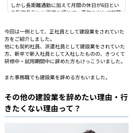
この仕事は特に紹介をされて就いた仕事ではあり
しかし長距離通勤に加えて月間の休日が6日とい
無理矢理退職届を出して、一ヶ月後に退職しまし
ませんでしたので、前職と同じように労働時間や
う勤務条件にも不満を感じて、勇気を出して転職
た。
建設業を辞めた後、新たな職場として運送業に就
労働形態が不安ではありましたが、残業や長時間
することにしました。
職します。
労働がなくとても身体が楽に帰宅できると言うこ
１０人ほどの運送会社で、前会社を辞めてよかっ
いましている現場はどうするんだとか、このタイ
今回は一例として、正社員として建設業をされていた
とや、1から10まで全て先輩のさすが一生懸命私
たと思えるのは一人で行う仕事だから気が楽とい
ミングで辞められると困るとか色々言われました
方をご紹介しました。
にレクチャーをしてくれると言うこと、福利厚生
う点です。
が、労働基準監督署を盾に、辞めさせてくれなけ
他にも契約社員、派遣社員として建設業をされていた
がしっかりとしており私にとってとても働きやす
れば、今までの労働時間分の残業代を下さい、無
独身で身の振り方は自由に決めることができたの
方、新卒で新入社員として入社したものの、きつくて
い職場であるといった様々な良い点や恩恵を受け
理ならばその分の代休を下さいと言えば、それは
で、転職を決意してから即日で退職届を書き上げ
トラックに乗っている事が多い仕事なので、煩わ
研修中・試用期間中に辞めた方もけっこういました。
られる会社に就職することができました。
出来ないと言うことだったので、条件が一致しな
ました。
しい人間関係が少なくなります。
いので、退職しますという形になりました。
会社を辞める決意が固いことを示すために、休日
辞めてよかったと思える他の部分では、いろんな
また事務職でも建設業を辞める方もいました。
の少なさなどの待遇面の不満を中心に、便箋2枚
場所へ行ける楽しさもあります。
分の理由を書いた文書を作成しました。
現在では前職を辞めてとても良かったと思ってい
その他の建設業を辞めたい理由・行
さらに、車好きという天職を感じた体験もあり運
ます。
そして本社で会議があった時に人事部長に退職届
送業は性格に合っているようです。
退職届自体には一身上の都合により退職致しま
きたくない理由って？
建築の仕事にも様々なタイプがあるとは思います
を手渡すと、その場で受け取ってくれました。
す。という書き方しかしていないです。
が、私が勤めた会社では先が見えず、とても辛か
しかし退職届を受け取ったのはあくまでの人事部
やめてよかったと思う事は、夜間が圧倒的に減っ
ったです。
長のポーズであり、それから3か月以上にわたっ
て、勤務時間が減り、自分のしたい事ができる時