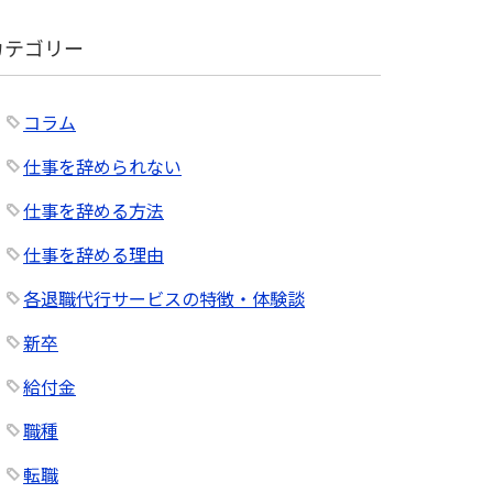
0%
100%
カテゴリー
イト
公式サイト
コラム
仕事を辞められない
仕事を辞める方法
仕事を辞める理由
各退職代行サービスの特徴・体験談
新卒
給付金
職種
転職