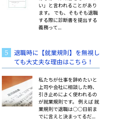
い」と言われることがあり
ます。 でも、そもそも退職
する際に診断書を提出する
義務って...
んです
退職代行ガーディアン
退職時に【就業規則】を無視し
00
24,800
円
円
ても大丈夫な理由はこちら！
◯
◯
組合
労働組合
私たちが仕事を辞めたいと
◯
◯
上司や会社に相談した時、
可能
対応可能
引き止めによく使われるの
が就業規則です。 例えば 就
△
△
し
なし
業規則で退職は○○日前ま
でに言えと決まってるだ...
△
△
し
なし