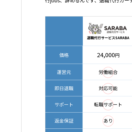
行jobs、辞めるんです、退職代行ガ
退職代行サービスSARABA
24,000
価格
円
◯
運営元
労働組合
◯
即日退職
対応可能
◯
サポート
転職サポート
◯
返金保証
あり