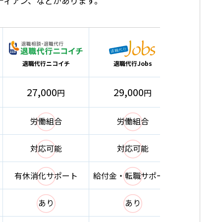
ーディアン、などがあります。
退職代行ニコイチ
退職代行Jobs
辞める
27,000
29,000
29,0
円
円
◯
◯
労働組合
労働組合
労働
◯
◯
対応可能
対応可能
対応
◯
◯
有休消化サポート
給付金・転職サポート
な
◯
◯
あり
あり
な