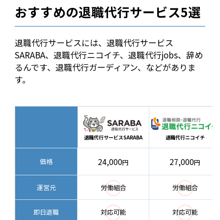
おすすめの退職代行サービス5選
退職代行サービスには、退職代行サービス
SARABA、退職代行ニコイチ、退職代行jobs、辞め
るんです、退職代行ガーディアン、などがありま
す。
退職代行サービスSARABA
退職代行ニコイチ
24,000
27,000
価格
円
円
◯
◯
運営元
労働組合
労働組合
◯
◯
即日退職
対応可能
対応可能