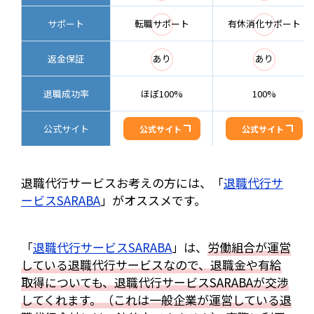
◯
◯
サポート
転職サポート
有休消化サポート
◯
◯
返金保証
あり
あり
退職成功率
ほぼ100%
100%
公式サイト
公式サイト
公式サイト
退職代行サービスお考えの方には、「
退職代行サ
ービスSARABA
」がオススメです。
「
退職代行サービスSARABA
」は、
労働組合が運営
している退職代行サービスなので、退職金や有給
取得についても、退職代行サービスSARABAが交渉
してくれます。（これは一般企業が運営している退